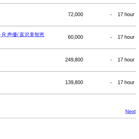
72,000
-
17 hour
R 声優/ 富沢美智恵
60,000
-
17 hour
249,800
-
17 hour
139,800
-
17 hour
Next