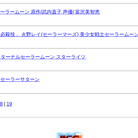
ーラームーン 原作/武内直子 声優/ 富沢美智恵
新必殺技」 火野レイ(セーラーマーズ) 美少女戦士セーラームーン 
エターナルセーラームーン スターライツ
 セーラーサターン
8
|
19