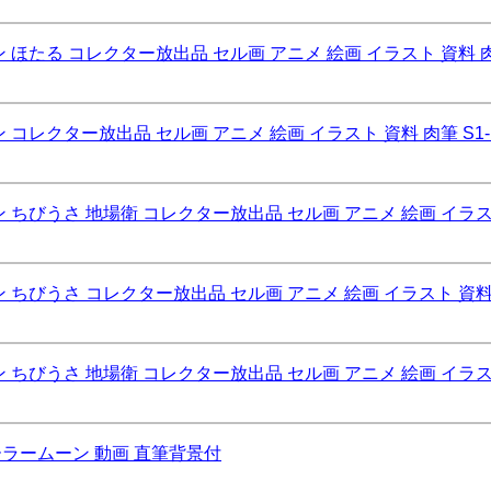
たる コレクター放出品 セル画 アニメ 絵画 イラスト 資料 肉筆 S
レクター放出品 セル画 アニメ 絵画 イラスト 資料 肉筆 S1-17
びうさ 地場衛 コレクター放出品 セル画 アニメ 絵画 イラスト 資料
びうさ コレクター放出品 セル画 アニメ 絵画 イラスト 資料 肉筆 
びうさ 地場衛 コレクター放出品 セル画 アニメ 絵画 イラスト 資料
ラームーン 動画 直筆背景付