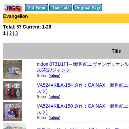
Evangelion
Total: 57 Current: 1-20
1
|
2
|
3
Title
mdom0731/1円～/新世紀エヴァンゲリオン
未確認/ジャンク
Seller:
(
rating
)
VA524●KILA-154 原作：GAINAX「新世
スク)
Seller:
(
rating
)
VA524●KILA-150 原作：GAINAX「新世
スク)
Seller:
(
rating
)