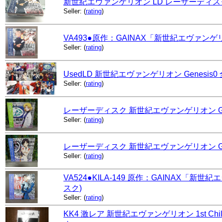
新世紀エヴァンゲリオン LD レーザーディス
Seller:
(
rating
)
VA493●原作：GAINAX「新世紀エヴァンゲリオ
Seller:
(
rating
)
UsedLD 新世紀エヴァンゲリオン Genesis0
Seller:
(
rating
)
レーザーディスク 新世紀エヴァンゲリオン Gene
Seller:
(
rating
)
レーザーディスク 新世紀エヴァンゲリオン Gene
Seller:
(
rating
)
VA524●KILA-149 原作：GAINAX「新世
スク)
Seller:
(
rating
)
KK4 激レア 新世紀エヴァンゲリオン 1st Childr