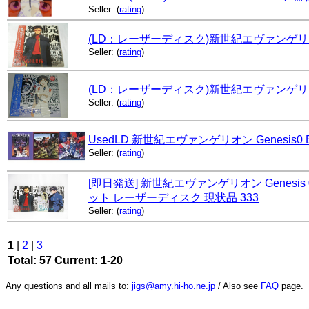
Seller:
(
rating
)
(LD：レーザーディスク)新世紀エヴァンゲリオン Ge
Seller:
(
rating
)
(LD：レーザーディスク)新世紀エヴァンゲリオン Gen
Seller:
(
rating
)
UsedLD 新世紀エヴァンゲリオン Genesis0
Seller:
(
rating
)
[即日発送] 新世紀エヴァンゲリオン Genesis 0
ット レーザーディスク 現状品 333
Seller:
(
rating
)
1
|
2
|
3
Total: 57 Current: 1-20
Any questions and all mails to:
jigs@amy.hi-ho.ne.jp
/ Also see
FAQ
page.