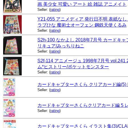
画 美少女 可愛い アート 絵 雑誌 アニメイト
Seller:
(
rating
)
Y21-055 アニメディア 発行日不明 表紙
ラブひな 魔術士オーフェン 鋼鉄天使くるみ
Seller:
(
rating
)
S2h-100 なかよし 2018年7月号 カー
リキュア/みっちりねこ
Seller:
(
rating
)
S2f-114 アニメージュ 1998年7月号 vo
ム*ヒストリー/ポケットモンスター
Seller:
(
rating
)
カードキャプターさくら クリアカード編(5) KC
Seller:
(
rating
)
カードキャプターさくらクリアカード編 5 レンタ
Seller:
(
rating
)
カードキャプターさくら イラスト集(3)/CLA