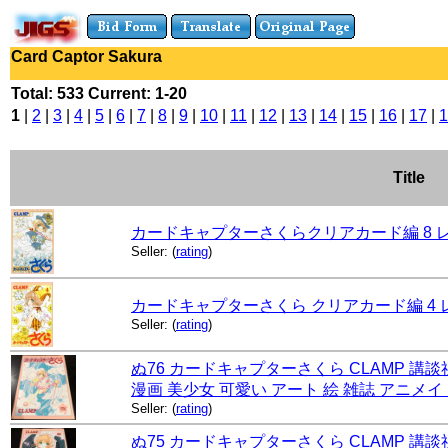
Card Captor Sakura
Total: 533 Current: 1-20
1
|
2
|
3
|
4
|
5
|
6
|
7
|
8
|
9
|
10
|
11
|
12
|
13
|
14
|
15
|
16
|
17
|
1
Title
カードキャプターさくらクリアカード編 8 レンタ
Seller:
(
rating
)
カードキャプターさくら クリアカード編 4 レン
Seller:
(
rating
)
ぬ76 カードキャプターさくら CLAMP 講談社
漫画 美少女 可愛い アート 絵 雑誌 アニメイ
Seller:
(
rating
)
ぬ75 カードキャプターさくら CLAMP 講談社