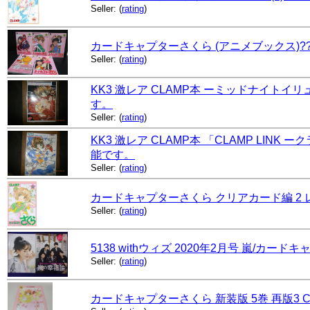
Seller:
(
rating
)
カードキャプターさくら (アニメブックス)?????
Seller:
(
rating
)
KK3 激レア CLAMP本 ーミッドナイトイリュージ
す。
Seller:
(
rating
)
KK3 激レア CLAMP本 「CLAMP LINK ーク
能です。
Seller:
(
rating
)
カードキャプターさくら クリアカード編 2 レン
Seller:
(
rating
)
5138 withウィズ 2020年2月号 嵐/カ
Seller:
(
rating
)
カードキャプターさくら 新装版 5巻 再版3 C