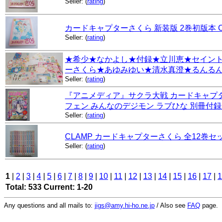
Seller:
(
rating
)
カードキャプターさくら 新装版 2巻初版本 C
Seller:
(
rating
)
★希少★なかよし★付録★立川恵★セイント
ーさくら★あゆみゆい★清水真澄★るんる
Seller:
(
rating
)
『アニメディア』サクラ大戦 カードキャプター
フェン みんなのデジモン ラブひな 別冊付録
Seller:
(
rating
)
CLAMP カードキャプターさくら 全12巻セ
Seller:
(
rating
)
1
|
2
|
3
|
4
|
5
|
6
|
7
|
8
|
9
|
10
|
11
|
12
|
13
|
14
|
15
|
16
|
17
|
1
Total: 533 Current: 1-20
Any questions and all mails to:
jigs@amy.hi-ho.ne.jp
/ Also see
FAQ
page.